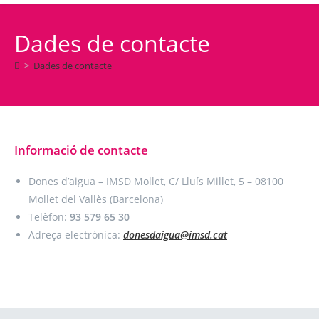
Dades de contacte
>
Dades de contacte
Informació de contacte
Dones d’aigua – IMSD Mollet, C/ Lluís Millet, 5 – 08100
Mollet del Vallès (Barcelona)
Telèfon:
93 579 65 30
Adreça electrònica:
donesdaigua@imsd.cat