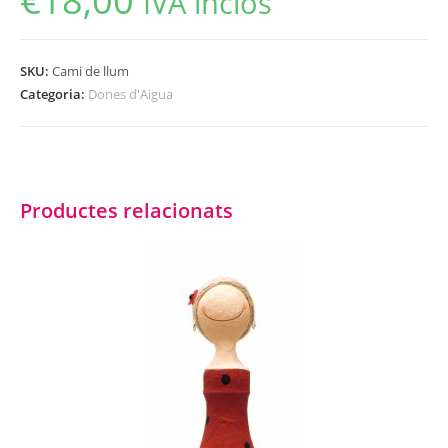
€
18,00
IVA inclòs
SKU:
Cami de llum
Categoria:
Dones d'Aigua
Productes relacionats