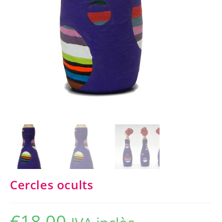
Cercles ocults
€
18,00