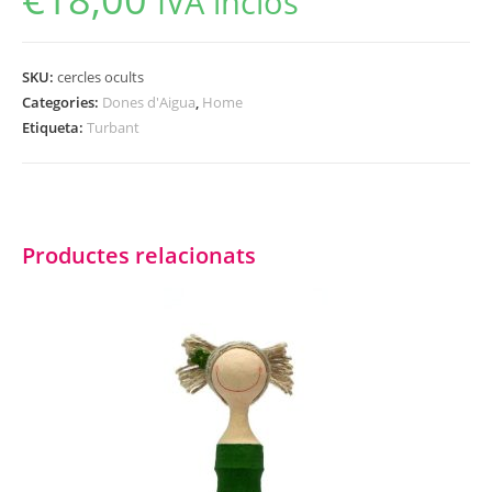
IVA inclòs
SKU:
cercles ocults
Categories:
Dones d'Aigua
,
Home
Etiqueta:
Turbant
Productes relacionats